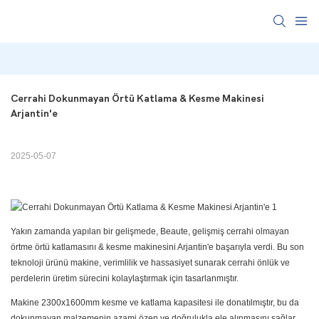
Cerrahi Dokunmayan Örtü Katlama & Kesme Makinesi 
Arjantin'e
2025-05-07
Yakın zamanda yapılan bir gelişmede, Beaute, gelişmiş cerrahi olmayan
örtme örtü katlamasını & kesme makinesini Arjantin'e başarıyla verdi. Bu son
teknoloji ürünü makine, verimlilik ve hassasiyet sunarak cerrahi önlük ve
perdelerin üretim sürecini kolaylaştırmak için tasarlanmıştır.
Makine 2300x1600mm kesme ve katlama kapasitesi ile donatılmıştır, bu da
dokunmayan malzemenin azami özen ve doğrulukla ele alınmasını sağlar.