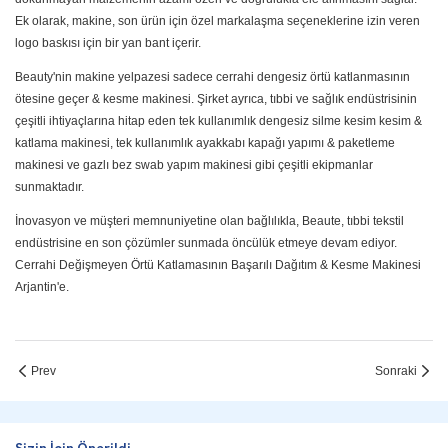
Ek olarak, makine, son ürün için özel markalaşma seçeneklerine izin veren
logo baskısı için bir yan bant içerir.
Beauty'nin makine yelpazesi sadece cerrahi dengesiz örtü katlanmasının
ötesine geçer & kesme makinesi. Şirket ayrıca, tıbbi ve sağlık endüstrisinin
çeşitli ihtiyaçlarına hitap eden tek kullanımlık dengesiz silme kesim kesim &
katlama makinesi, tek kullanımlık ayakkabı kapağı yapımı & paketleme
makinesi ve gazlı bez swab yapım makinesi gibi çeşitli ekipmanlar
sunmaktadır.
İnovasyon ve müşteri memnuniyetine olan bağlılıkla, Beaute, tıbbi tekstil
endüstrisine en son çözümler sunmada öncülük etmeye devam ediyor.
Cerrahi Değişmeyen Örtü Katlamasının Başarılı Dağıtım & Kesme Makinesi
Arjantin'e.
Prev
Sonraki