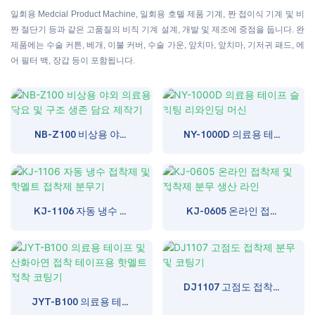
일회용 Medcial Product Machine, 일회용 호텔 제품 기계, 짠 접이식 기계 및 비
짠 절단기 등과 같은 고품질의 비직 기계 설계, 개발 및 제조에 중점을 둡니다. 완
제품에는 수술 커튼, 베개, 이불 커버, 수술 가운, 앞치마, 앞치마, 기저귀 패드, 에
어 필터 백, 장갑 등이 포함됩니다.
NB-Z100 비상용 야외
NY-1000D 의료용 테이
의료용 담요 및 구조 생
프 슬리팅 리와인딩 머
존 담요 제작기
신
KJ-1106 자동 냉수 접
KJ-0605 온라인 접착
착제 및 핫멜트 접착제
제 및 접착제 분무 생산
분무기
라인
DJ1107 고점도 접착제
JYT-B100 의료용 테이
분무 및 코팅기