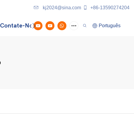
kj2024@sina.com
+86-13590274204
Contate-Nos
Português
o