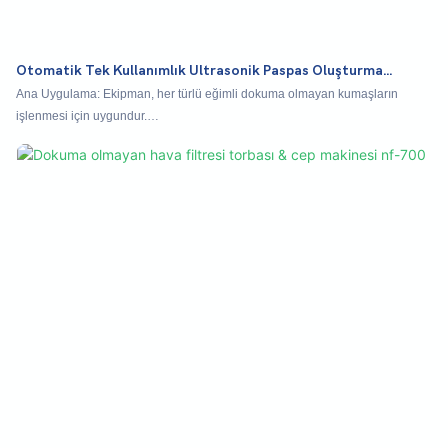
Otomatik Tek Kullanımlık Ultrasonik Paspas Oluşturma
Makinesi NH-300
Ana Uygulama: Ekipman, her türlü eğimli dokuma olmayan kumaşların
işlenmesi için uygundur.
Çalışma Süreci: Hammadde Senkron Gevşeme-> Çekiş-> Yeniden Geri Geri
Sarma-> Sayma ve İzleme Tipi Dairesel Bıçak Kesme