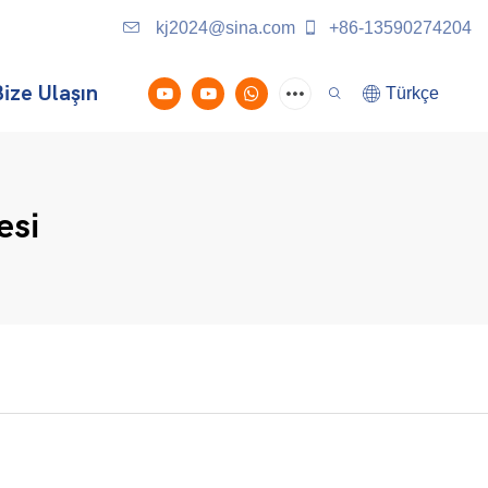
kj2024@sina.com
+86-13590274204
ize Ulaşın
Türkçe
esi