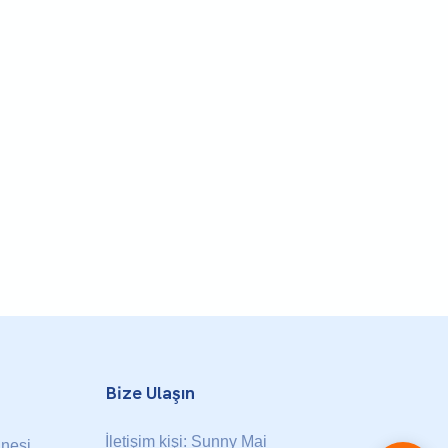
ların üretim
inç, 19 inç, 20
ere müşteri
rün modelleri
iştirilmesi
Bize Ulaşın
İletişim kişi: Sunny Mai
inesi