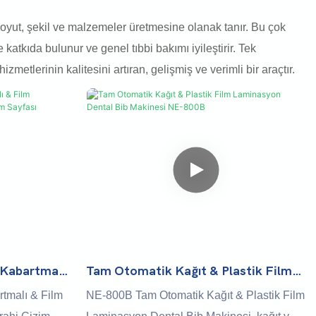
 boyut, şekil ve malzemeler üretmesine olanak tanır. Bu çok
atkıda bulunur ve genel tıbbi bakımı iyileştirir. Tek
etlerinin kalitesini artıran, gelişmiş ve verimli bir araçtır.
Kabartmalı
Tam Otomatik Kağıt & Plastik Film
l Pad &
Laminasyon Dental Bib Makinesi NE-
tmalı & Film
NE-800B Tam Otomatik Kağıt & Plastik Film
kinesi
800B