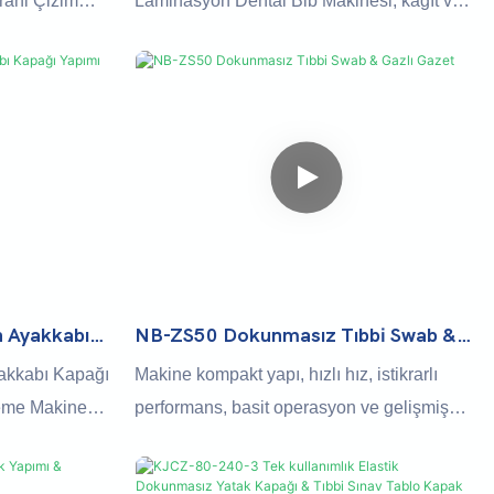
rahi Çizim
Laminasyon Dental Bib Makinesi, kağıt ve
diş pedleri ve
plastik filmi diş önlüklerine verimli bir
tasarımları
şekilde lamine etmek için tasarlanmış en
erimli bir
son bir cihazdır. Tam otomatik çalışması ile
r cihazdır.
bu makine süreci kolaylaştırır ve her
 makine,
seferinde profesyonel, yüksek kaliteli bir
 her çıktıda
kaplama sağlar
 Ayakkabı
NB-ZS50 Dokunmasız Tıbbi Swab &
nma
Gazlı Gazet
kkabı Kapağı
Makine kompakt yapı, hızlı hız, istikrarlı
eme Makinesi,
performans, basit operasyon ve gelişmiş
rını üretmek
tasarım konsepti avantajlarına sahiptir ve
ş yüksek hızlı,
sıhhi ürünlerin üretim durumuna uygundur!