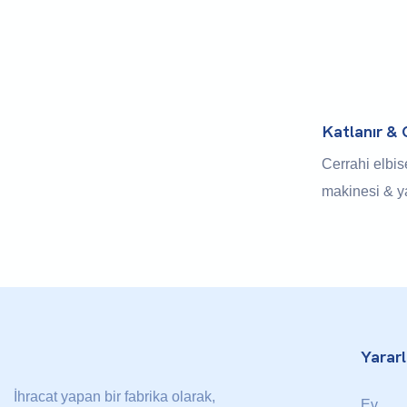
Katlanır & 
Paketleme 
Cerrahi elbi
makinesi & y
kullanımlık c
ve pançoları 
şekilde katla
uygun ve ver
gerektiren tıb
etkinlikleri v
Yararl
idealdir.
İhracat yapan bir fabrika olarak,
Ev