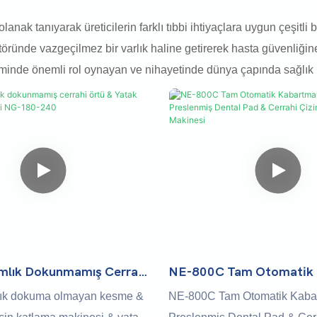
anak tanıyarak üreticilerin farklı tıbbi ihtiyaçlara uygun çeşitli
ründe vazgeçilmez bir varlık haline getirerek hasta güvenliğine k
minde önemli rol oynayan ve nihayetinde dünya çapında sağlık hizm
ımlık Dokunmamış Cerrahi
NE-800C Tam Otomatik 
ak Sayfası Makinesi NG-
& Film Preslenmiş Denta
lık dokuma olmayan kesme &
NE-800C Tam Otomatik Kabar
Cerrahi Çizim Sayfası Ma