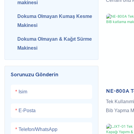
Cerrahi örtü 
makinesi
sayfası, tek k
Dokuma Olmayan Kumaş Kesme
boyutlarını ve
Makinesi
Ayrıca çarşaf
havluları gibi
Dokuma Olmayan & Kağıt Sürme
kullanılabilir.
Makinesi
Tek kullanım
kesim & Katla
dokuma olmay
Sorunuzu Gönderin
haddelenmiş 
bezi, spunbo
NE-800A Te
Isim
Peçete & Ö
ve diğer ha
Tek Kullanım
Makinesi
Bib Yapma Mak
E-Posta
olarak tasarla
ve diğer ürün
Telefon/WhatsApp