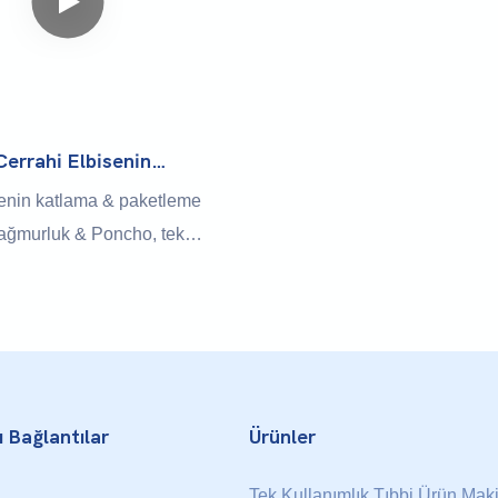
sahip. Bu makine, farklı koşul
ihtiyaçlarını karşılayabilen 18 
inç, 21 inç vb. Dahil olmak üz
gereksinimlerine göre farklı ü
üretebilir ve aksesuarların değ
Cerrahi Elbisenin
Makinesi
basit ve kullanıldı.
senin katlama & paketleme
ağmurluk & Poncho, tek
errahi önlükleri, yağmurlukları
hassasiyet ve hızla verimli bir
r ve paketler. Bu makine,
imli ambalaj çözümleri
bi tesisler, açık hava
e acil müdahale ekipleri için
ı Bağlantılar
Ürünler
Tek Kullanımlık Tıbbi Ürün Mak