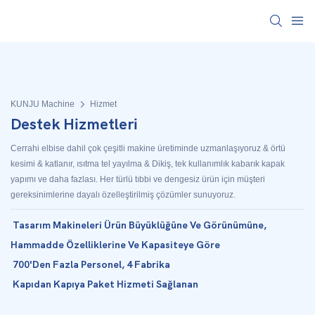
KUNJU Machine
Hizmet
Destek Hizmetleri
Cerrahi elbise dahil çok çeşitli makine üretiminde uzmanlaşıyoruz & örtü
kesimi & katlanır, ısıtma tel yayılma & Dikiş, tek kullanımlık kabarık kapak
yapımı ve daha fazlası. Her türlü tıbbi ve dengesiz ürün için müşteri
gereksinimlerine dayalı özelleştirilmiş çözümler sunuyoruz.
Tasarım Makineleri Ürün Büyüklüğüne Ve Görünümüne,
Hammadde Özelliklerine Ve Kapasiteye Göre
700'den Fazla Personel, 4 Fabrika
Kapıdan Kapıya Paket Hizmeti Sağlanan