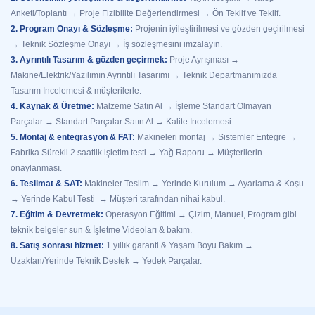
Anketi/Toplantı → Proje Fizibilite Değerlendirmesi → Ön Teklif ve Teklif.
2. Program Onayı & Sözleşme:
Projenin iyileştirilmesi ve gözden geçirilmesi
→ Teknik Sözleşme Onayı → İş sözleşmesini imzalayın.
3. Ayrıntılı Tasarım & gözden geçirmek:
Proje Ayrışması →
Makine/Elektrik/Yazılımın Ayrıntılı Tasarımı → Teknik Departmanımızda
Tasarım İncelemesi & müşterilerle.
4. Kaynak & Üretme:
Malzeme Satın Al → İşleme Standart Olmayan
Parçalar → Standart Parçalar Satın Al → Kalite İncelemesi.
5. Montaj & entegrasyon & FAT:
Makineleri montaj → Sistemler Entegre →
Fabrika Sürekli 2 saatlik işletim testi → Yağ Raporu → Müşterilerin
onaylanması.
6. Teslimat & SAT:
Makineler Teslim → Yerinde Kurulum → Ayarlama & Koşu
→ Yerinde Kabul Testi → Müşteri tarafından nihai kabul.
7. Eğitim & Devretmek:
Operasyon Eğitimi → Çizim, Manuel, Program gibi
teknik belgeler sun & İşletme Videoları & bakım.
8. Satış sonrası hizmet:
1 yıllık garanti & Yaşam Boyu Bakım →
Uzaktan/Yerinde Teknik Destek → Yedek Parçalar.