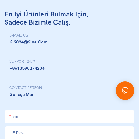
En Iyi Ürünleri Bulmak Için,
Sadece Bizimle Çalış.
E-MAIL US
Kj2024@sina.com
SUPPORT 24/7
+8613590274204
CONTACT PERSON:
Güneşli Mai
Isim
E-Posta