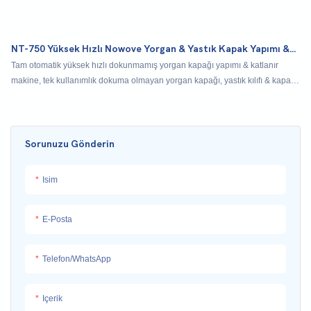
NT-750 Yüksek Hızlı Nowove Yorgan & Yastık Kapak Yapımı &
Katlanır
Tam otomatik yüksek hızlı dokunmamış yorgan kapağı yapımı & katlanır
makine, tek kullanımlık dokuma olmayan yorgan kapağı, yastık kılıfı & kapak
ve uyku çantaları üretebilir. Ultrasonik sızdırmazlık, sarma şekillendirme, rulo
kesme bandajı ve son katlama oluşturma içerir. Büyük bir sıradan katlama
makinesi olarak da kullanılır
Sorunuzu Gönderin
Isim
E-Posta
Telefon/WhatsApp
Içerik