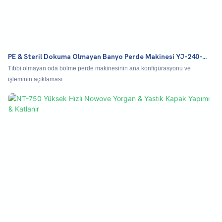
PE & Steril Dokuma Olmayan Banyo Perde Makinesi YJ-240-
280-3
Tıbbi olmayan oda bölme perde makinesinin ana konfigürasyonu ve
işleminin açıklaması
Malzeme gevşeme → ultrasonik kompozit → aşındırıcı alet açıklığı →
katlama → uzunlamasına W katlama → kesme → bitmiş ürünün çıkışı
yarısında art arda üç katlama →