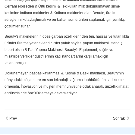
Cerrahi elbiseden & Örtü kesimi & Tek kullanımlık dokunulmayan silme
kesimine katlanır makineler & Katlanır makineler olan Beaute, üretim
süreçlerini kolaylaştırmak ve en kaliteli son ürünleri sağlamak için yenilikçi
çözümler sunar.
Beauty's makinelerinin göze çarpan özelliklerinden biri, hassas ve tutarlılıkla
ürünler üretme yetenekleridir. İster yatak sayfası yapım makinesi ister diş
biberi olsun & Pad Yapma Makinesi, Beauty's Equipment, sağlık ve
misafirperverlik endüstrilerinin katı standartlarını karşılamak için
tasarlanmıştır.
Dokunamayan paspas katlanması & Kesme & Baskı makinesi, Beauty'nin
dünyadaki müşterilere en son teknoloji sağlama taahhüdünün sadece bir
örneğidir. İnovasyon ve müşteri memnuniyetine odaklanarak, güzellik imalat
endüstrisinde öncülük etmeye devam ediyor.
Prev
Sonraki