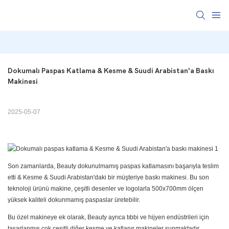
Dokumalı Paspas Katlama & Kesme & Suudi Arabistan'a Baskı 
Makinesi
2025-05-07
Son zamanlarda, Beauty dokunulmamış paspas katlamasını başarıyla teslim
etti & Kesme & Suudi Arabistan'daki bir müşteriye baskı makinesi. Bu son
teknoloji ürünü makine, çeşitli desenler ve logolarla 500x700mm ölçen
yüksek kaliteli dokunmamış paspaslar üretebilir.
Bu özel makineye ek olarak, Beauty ayrıca tıbbi ve hijyen endüstrileri için
tasarlanmış çok çeşitli diğer kesme ve katlanır makineler sunmaktadır.