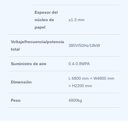
Espesor del
núcleo de
≤1.3 mm
papel
Voltaje/frecuencia/potencia
380V/50Hz/18kW
total
Suministro de aire
0.4-0.8MPA
L 6800 mm × W4800 mm
Dimensión
× H2200 mm
Peso
4800kg