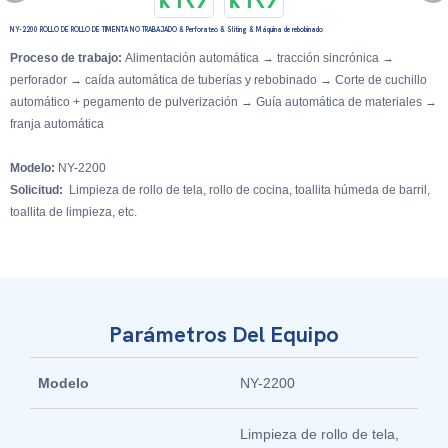
NY-2200 ROLLO DE ROLLO DE TIMENTA NO TRABAJADO & Perforateo & Sliting & Máquina de rebobinado
Proceso de trabajo:
Alimentación automática → tracción sincrónica →
perforador → caída automática de tuberías y rebobinado → Corte de cuchillo
automático + pegamento de pulverización → Guía automática de materiales →
franja automática
Modelo:
NY-2200
Solicitud:
Limpieza de rollo de tela, rollo de cocina, toallita húmeda de barril,
toallita de limpieza, etc.
Parámetros Del Equipo
Modelo
NY-2200
Limpieza de rollo de tela,