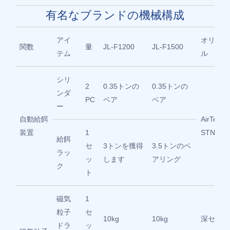
有名なブランドの機械構成
アイ
オリジナ
関数
量
JL-F1200
JL-F1500
テム
ル
シリ
2
0.35トンの
0.35トンの
ンダ
PC
ベア
ベア
ー
自動給餌
AirTec/
装置
1
STNC
給餌
セ
3トンを獲得
3.5トンのベ
ラッ
ッ
します
アリング
ク
ト
磁気
1
粒子
セ
10kg
10kg
深セン
ドラ
ッ