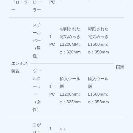
ドローラ
ロー
PC
ー
ラー
スチ
彫刻された
彫刻された
ール
1
電気めっき
電気めっき
バー
PC
L1200MM;
L1500mm;
（男
φ：320mm
φ：350mm
性）
エンボス
国際標準
装置
ウー
ルロ
輸入ウール
輸入ウール
ーラ
1
層
層
ー
PC
L1200mm;
L1500mm;
（女
φ：323mm
φ：353mm
性）
曲が
1
φ：
りく