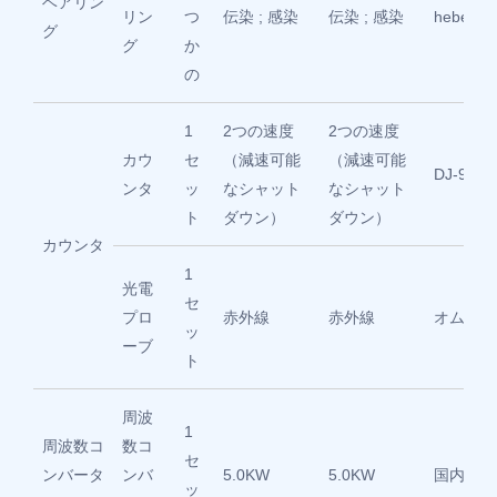
ベアリン
リン
つ
伝染 ; 感染
伝染 ; 感染
hebei/ns
グ
グ
か
の
1
2つの速度
2つの速度
カウ
セ
（減速可能
（減速可能
DJ-972-
ンタ
ッ
なシャット
なシャット
ト
ダウン）
ダウン）
カウンタ
1
光電
セ
プロ
赤外線
赤外線
オムロン
ッ
ーブ
ト
周波
1
周波数コ
数コ
セ
ンバータ
ンバ
5.0KW
5.0KW
国内
ッ