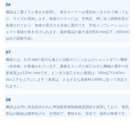
06
機器は二重ドラム巻きを採用し、巻きローラーは電気めっきされて鳴ってお
り、サイズが増加します。巻線ローラーには、空気圧、押し合う調整装置が
装備されており、巻線の張力力を自由に選択でき、空気インフレーションシ
ャフト巻線が巻き付けられます。最終製品の最大直径800 mm以下（800mm
以内で調整可能）。
07
機器には、9.25 kWの電力を備えた自動カウントおよびシャットダウン機能
（赤外線）が装備されています。腹膜をエンボス加工せずに機械の通常の生
産速度は≤120m / minです。エンボス加工された腹膜は、60m以下の60m /
min上下を上下にします（速度は、さまざまな原材料の特性に従って決定さ
れます）。
08
機器は台湾に資金提供された周波数変換制御速度調節を採用しており、電気
部品の配線は標準化され、合理的で、整頓され、安全で、操作が簡単です。