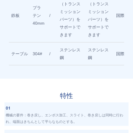
（トランス
（トランス
プラ
ミッション
ミッション
鉄板
テン
/
国際標準
パーツ）を
パーツ）を
40mm
サポートで
サポートで
きます
きます
ステンレス
ステンレス
テーブル
304#
/
国際標準
鋼
鋼
特性
01
機械の要件：巻き戻し、エンボス加工、スライト、巻き戻しは同時に行わ
れ、端面はきちんとして平らなものとする。