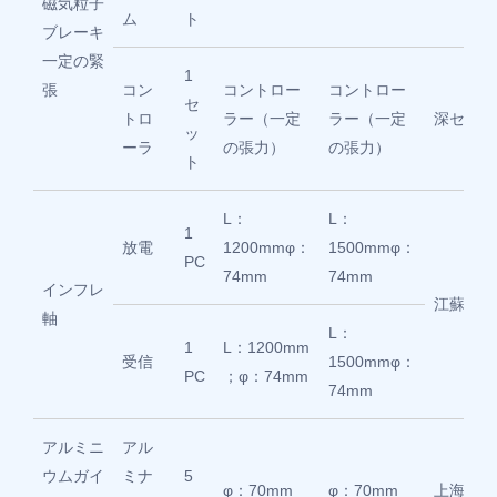
磁気粒子
ム
ト
ブレーキ
一定の緊
1
張
コン
コントロー
コントロー
セ
トロ
ラー（一定
ラー（一定
深セン
ッ
ーラ
の張力）
の張力）
ト
L：
L：
1
放電
1200mmφ：
1500mmφ：
PC
74mm
74mm
インフレ
江蘇
軸
L：
1
L：1200mm
受信
1500mmφ：
PC
；φ：74mm
74mm
アルミニ
アル
ウムガイ
ミナ
5
φ：70mm
φ：70mm
上海