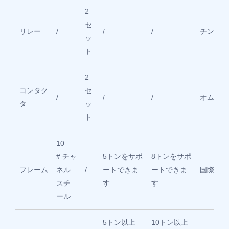
2
セ
リレー
/
/
/
チント
ッ
ト
2
コンタク
セ
/
/
/
オムロン
タ
ッ
ト
10
# チャ
5トンをサポ
8トンをサポ
フレーム
ネル
/
ートできま
ートできま
国際標準
スチ
す
す
ール
5トン以上
10トン以上