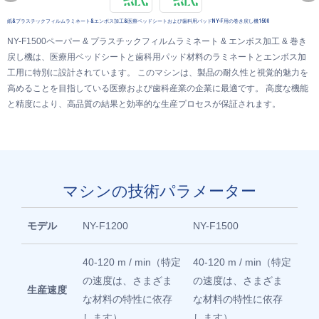
紙&プラスチックフィルムラミネート&エンボス加工&医療ベッドシートおよび歯科用パッドNY-F用の巻き戻し機1500
NY-F1500ペーパー & プラスチックフィルムラミネート & エンボス加工 & 巻き
戻し機は、医療用ベッドシートと歯科用パッド材料のラミネートとエンボス加
工用に特別に設計されています。 このマシンは、製品の耐久性と視覚的魅力を
高めることを目指している医療および歯科産業の企業に最適です。 高度な機能
と精度により、高品質の結果と効率的な生産プロセスが保証されます。
マシンの技術パラメーター
モデル
NY-F1200
NY-F1500
40-120 m / min（特定
40-120 m / min（特定
の速度は、さまざま
の速度は、さまざま
生産速度
な材料の特性に依存
な材料の特性に依存
します）
します）