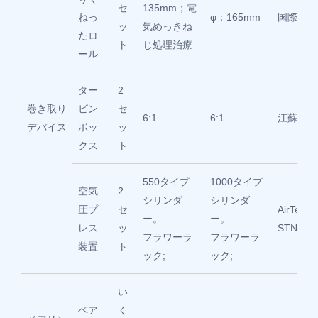
セ
135mm；電
ねっ
φ：165mm
国際標準
ッ
気めっきね
たロ
ト
じ処理治療
ール
ター
2
巻き取り
ビン
セ
6:1
6:1
江蘇
デバイス
ボッ
ッ
クス
ト
550タイプ
1000タイプ
空気
2
シリンダ
シリンダ
圧プ
セ
AirTec/
ー。
ー。
レス
ッ
STNC
フラワーラ
フラワーラ
装置
ト
ック;
ック;
い
ベア
く