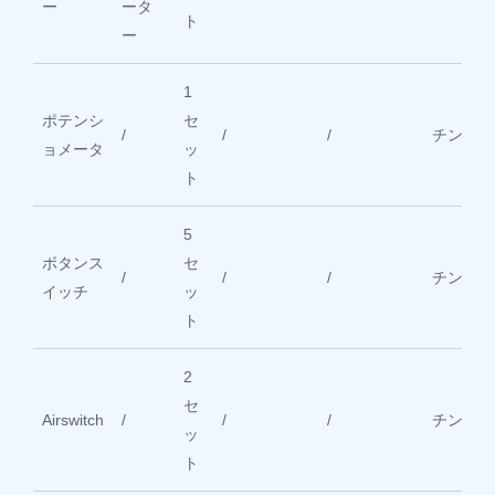
ー
ータ
ト
ー
1
ポテンシ
セ
/
/
/
チント
ョメータ
ッ
ト
5
ボタンス
セ
/
/
/
チント
イッチ
ッ
ト
2
セ
Airswitch
/
/
/
チント
ッ
ト