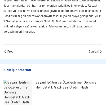
kaynaklanan sızıntı risklerini etkili bir şekilde ortadan kaldırır. Ana bileşenler,
lider markalardan ve ithal malzemelerden tedarik edilmekte olup, 72 saat
sürekli yük testine ve birçok tur aşırı çevresel doğrulamaya tabi tutulmaktadır.
Basitleştirilmiş bir operasyonel arayüz tasarımıyla bir araya geldiğinde, yıllık
%3'ün altında bir arıza oranıyla Sınıf 100.000 temiz odalarda uzun vadeli
istikrarlı çalışma sağlarken, yurtdışı fabrikalarının çok dilli adaptasyon
gereksinimlerini karşılar.
Prev
Sonraki
Sizin İçin Önerildi
Başarılı Eğitim ve Özelleştirme: Gelişmiş
Hemostatik Gazlı Bez Üretim Hattı