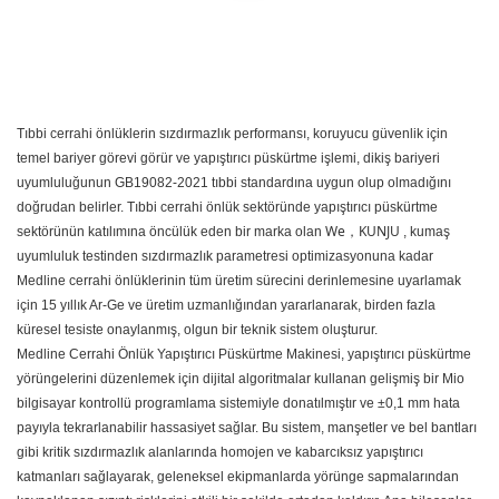
Tıbbi cerrahi önlüklerin sızdırmazlık performansı, koruyucu güvenlik için
temel bariyer görevi görür ve yapıştırıcı püskürtme işlemi, dikiş bariyeri
uyumluluğunun GB19082-2021 tıbbi standardına uygun olup olmadığını
doğrudan belirler. Tıbbi cerrahi önlük sektöründe yapıştırıcı püskürtme
We，KUNJU
sektörünün katılımına öncülük eden bir marka olan
, kumaş
uyumluluk testinden sızdırmazlık parametresi optimizasyonuna kadar
Medline cerrahi önlüklerinin tüm üretim sürecini derinlemesine uyarlamak
için 15 yıllık Ar-Ge ve üretim uzmanlığından yararlanarak, birden fazla
küresel tesiste onaylanmış, olgun bir teknik sistem oluşturur.
Medline Cerrahi Önlük Yapıştırıcı Püskürtme Makinesi,
yapıştırıcı püskürtme
yörüngelerini düzenlemek için dijital algoritmalar kullanan gelişmiş bir Mio
bilgisayar kontrollü programlama sistemiyle donatılmıştır ve ±0,1 mm hata
payıyla tekrarlanabilir hassasiyet sağlar. Bu sistem, manşetler ve bel bantları
gibi kritik sızdırmazlık alanlarında homojen ve kabarcıksız yapıştırıcı
katmanları sağlayarak, geleneksel ekipmanlarda yörünge sapmalarından