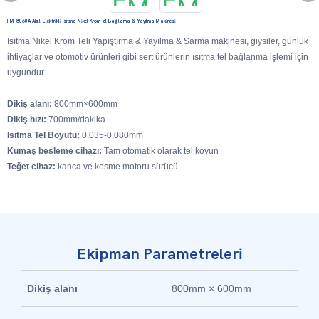
FM-8060A Akıllı Elektrikli Isıtma Nikel Krom Tel Bağlama & Yayılma Makinesi
Isıtma Nikel Krom Teli Yapıştırma & Yayılma & Sarma makinesi, giysiler, günlük
ihtiyaçlar ve otomotiv ürünleri gibi sert ürünlerin ısıtma tel bağlanma işlemi için
uygundur.
Dikiş alanı:
800mm×600mm
Dikiş hızı:
700mm/dakika
Isıtma Tel Boyutu:
0.035-0.080mm
Kumaş besleme cihazı:
Tam otomatik olarak tel koyun
Teğet cihaz:
kanca ve kesme motoru sürücü
Ekipman Parametreleri
Dikiş alanı
800mm × 600mm