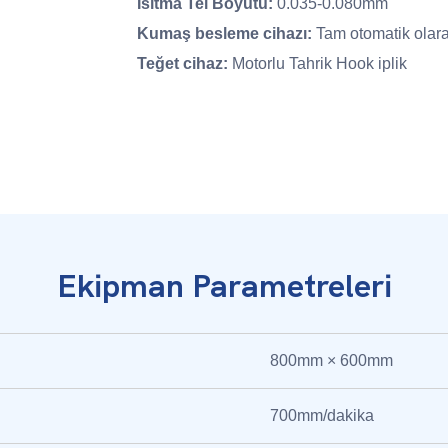
Isıtma Tel Boyutu:
0.035-0.080mm
Kumaş besleme cihazı:
Tam otomatik olara
Teğet cihaz:
Motorlu Tahrik Hook iplik
Ekipman Parametreleri
800mm × 600mm
700mm/dakika