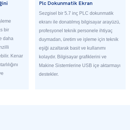
ğini
Plc Dokunmatik Ekran
Sezgisel bir 5.7 inç PLC dokunmatik
işleme
ekranı ile donatılmış bilgisayar arayüzü,
s bir
profesyonel teknik personele ihtiyaç
ce daha
duymadan, üretim ve işleme için teknik
zilli
eşiği azaltarak basit ve kullanımı
bilir. Kenar
kolaydır. Bilgisayar grafiklerini ve
arlılığını
Makine Sistemlerine USB içe aktarmayı
ve
destekler.