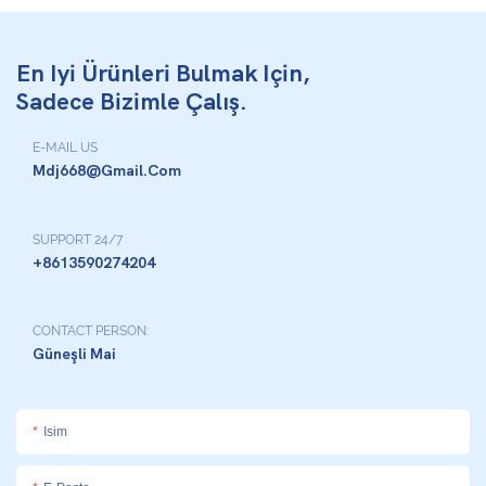
En Iyi Ürünleri Bulmak Için,
Sadece Bizimle Çalış.
E-MAIL US
Mdj668@gmail.com
SUPPORT 24/7
+8613590274204
CONTACT PERSON:
Güneşli Mai
Isim