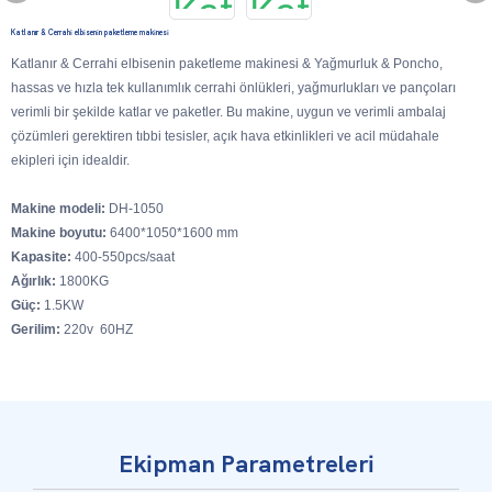
Katlanır & Cerrahi elbisenin paketleme makinesi
Katlanır & Cerrahi elbisenin paketleme makinesi & Yağmurluk & Poncho,
hassas ve hızla tek kullanımlık cerrahi önlükleri, yağmurlukları ve pançoları
verimli bir şekilde katlar ve paketler. Bu makine, uygun ve verimli ambalaj
çözümleri gerektiren tıbbi tesisler, açık hava etkinlikleri ve acil müdahale
ekipleri için idealdir.
Makine modeli:
DH-1050
Makine boyutu:
6400*1050*1600 mm
Kapasite:
400-550pcs/saat
Ağırlık:
1800KG
Güç:
1.5KW
Gerilim:
220v 60HZ
Ekipman Parametreleri