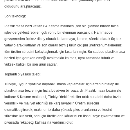
plastik masa bezlerinin üretiminde nasıl devrim yaratmaya yardımcı
olduğunu araştıracağız.
Son teknoloji:
Plastik masa bezi katlanır & Kesme makinesi, tek bir işlemde birden fazla
işlev gerçekleştirebilen çok yönlü bir ekipman parçasıdır. Hammadde
gevşemeden üç kez dikey olarak katlanmaya, kesme, sürekli olarak üç kez
yatay olarak katlanır ve son olarak bitmiş ürün çıkışını üretirken, makinemiz
tüm üretim sürecini kolaylaştırmak için tasarlanmıştır. Bu sadece plastik masa
bezleri için gereken emeği azaltmakla kalmaz, aynı zamanda tutarlı ve
yüksek kaliteli bir son ürün sağlar.
Toplantı piyasası talebi:
Türkiye, uygun fiyatlı ve dayanıklı masa kaplamaları için artan bir talep ile
plastik masa bezleri için hızla büyüyen bir pazardır. Plastik masa bezimizle
katlanır & Kesme makinesi, Türkiye'deki üreticiler artık bu talebi daha fazla
verimlilik ve maliyet etkinliği ile karşılayabilir. Üretim sürecini
otomatikleştirerek, makinemiz daha yüksek çıkış oranlarına ve kesinti
süresine izin verir, sonuçta üreticilerin kârlarını en üst düzeye çıkarmasına ve
piyasada rekabetçi kalmasına yardımcı olur.