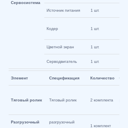
Сервосистема
Источник питания
1 шт.
100
Кодер
1 шт.
имп
Цветной экран
1 шт.
7”
Серводвигатель
1 шт.
1.7
Элемент
Спецификация
Количество
Фун
Рез
Тяговый ролик
Тяговый ролик
2 комплекта
роли
мм；
Разгрузочный
разгрузочный
нер
1 комплект