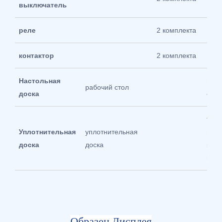
выключатель
реле
2 комплекта
контактор
2 комплекта
Настольная
нер
рабочий стол
доска
стал
толщ
Уплотнительная
уплотнительная
мм;
доска
доска
ком
покр
Образец Дисплея