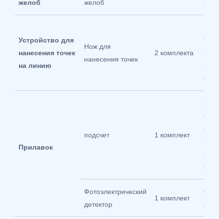
желоб
желоб
стал
Нож
Устройство для
точе
Нож для
нанесения точек
2 комплекта
резк
нанесения точек
на линию
из т
спла
2-х
секц
скор
подсчет
1 комплект
(сни
Прилавок
скор
оста
Фотоэлектрический
ульт
1 комплект
детектор
лучи