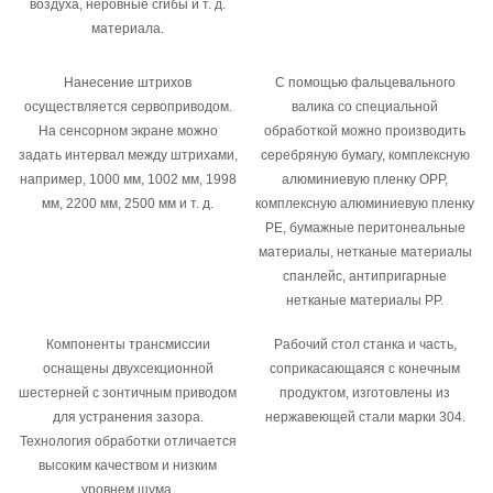
воздуха, неровные сгибы и т. д.
материала.
Нанесение штрихов
С помощью фальцевального
осуществляется сервоприводом.
валика со специальной
На сенсорном экране можно
обработкой можно производить
задать интервал между штрихами,
серебряную бумагу, комплексную
например, 1000 мм, 1002 мм, 1998
алюминиевую пленку OPP,
мм, 2200 мм, 2500 мм и т. д.
комплексную алюминиевую пленку
PE, бумажные перитонеальные
материалы, нетканые материалы
спанлейс, антипригарные
нетканые материалы PP.
Компоненты трансмиссии
Рабочий стол станка и часть,
оснащены двухсекционной
соприкасающаяся с конечным
шестерней с зонтичным приводом
продуктом, изготовлены из
для устранения зазора.
нержавеющей стали марки 304.
Технология обработки отличается
высоким качеством и низким
уровнем шума.