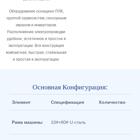
Оборудование оснащено ПЛК,
группой сервосистем, сенсорным
экраном и инвертором.
Расположение электропроводки
удобное, эстетичное и простое в
эксплуатации. Вся конструкция
компактная, быстрая, стабильная
и простая в эксплуатации.
Основная Конфигурация:
Элемент
Спецификация
Количество
Фун
Под
Рама машины
10#+80# U-сталь
тонн