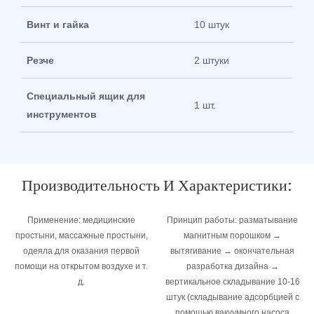
Винт и гайка
10 штук
Резче
2 штуки
Специальный ящик для
1 шт.
инструментов
Производительность И Характеристики:
Применение: медицинские
Принцип работы: разматывание
простыни, массажные простыни,
магнитным порошком →
одеяла для оказания первой
вытягивание → окончательная
помощи на открытом воздухе и т.
разработка дизайна →
д.
вертикальное складывание 10-16
штук (складывание адсорбцией с
помощью вакуумного насоса