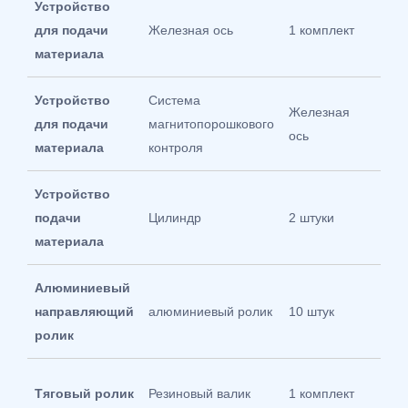
Устройство
для подачи
Железная ось
1 комплект
φ：5
материала
Устройство
Система
Железная
для подачи
магнитопорошкового
1 ко
ось
материала
контроля
Устройство
подачи
Цилиндр
2 штуки
650*
материала
Алюминиевый
направляющий
алюминиевый ролик
10 штук
φ：3
ролик
φ：1
Тяговый ролик
Резиновый валик
1 комплект
65℃