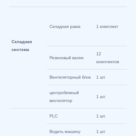
160
мм;
Складная рама
1 комплект
нер
стал
Складная
система
12
φ：8
Резиновый валик
комплектов
65℃
Вентиляторный блок
1 шт.
160
центробежный
1 шт.
6,5 
вентилятор
PLC
1 шт.
24 б
Водить машину
1 шт.